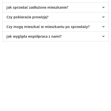
Jak sprzedać zadłużone mieszkanie?
Czy pobieracie prowizję?
Czy mogę mieszkać w mieszkaniu po sprzedaży?
Jak wygląda współpraca z nami?
Pomagamy w sytuacjach gdy zaistnieje
potrzeba szybkiego spieniężenia
mieszkań, domów, działek lub tylko
posiadanych części tych nieruchomości
czyli udziałów.
Odkupujemy również nieruchomości
zadłużone, zniszczone, wymagające