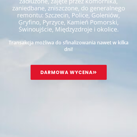
zadłużone, zajęte przez komornika,
zaniedbane, zniszczone, do generalnego
remontu: Szczecin, Police, Goleniów,
Gryfino, Pyrzyce, Kamień Pomorski,
Świnoujście, Międzyzdroje i okolice.
Transakcja możliwa do sfinalizowania nawet w kilka
dni!
DARMOWA WYCENA