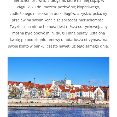
nieruchomość wraz z długami, które na niej ciążą. W
ciągu kilku dni możesz pozbyć się kłopotliwego,
zadłużonego mieszkania oraz długów, a zyskać pokaźny
przelew na swoim koncie za sprzedaż nieruchomości.
Zwykle cena nieruchomości jest niższa od rynkowej, aby
można było pokryć m.in. długi i inne opłaty. Ustaloną
kwotę po podpisaniu umowy u notariusza otrzymasz na
swoje konto w banku, często nawet już tego samego dnia.