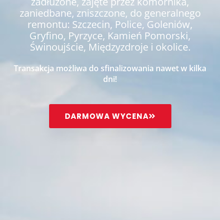
zadłużone, zajęte przez komornika,
zaniedbane, zniszczone, do generalnego
remontu: Szczecin, Police, Goleniów,
Gryfino, Pyrzyce, Kamień Pomorski,
Świnoujście, Międzyzdroje i okolice.
Transakcja możliwa do sfinalizowania nawet w kilka
dni!
DARMOWA WYCENA