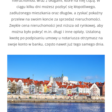
nieruchomość wraz z długami, które na niej ciążą. W
ciągu kilku dni możesz pozbyć się kłopotliwego,
zadłużonego mieszkania oraz długów, a zyskać pokaźny
przelew na swoim koncie za sprzedaż nieruchomości.
Zwykle cena nieruchomości jest niższa od rynkowej, aby
można było pokryć m.in. długi i inne opłaty. Ustaloną
kwotę po podpisaniu umowy u notariusza otrzymasz na
swoje konto w banku, często nawet już tego samego dnia.