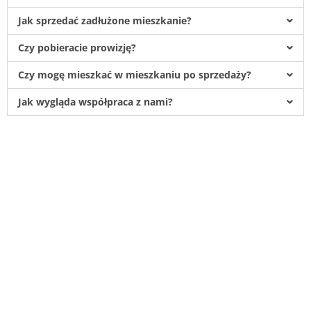
Jak sprzedać zadłużone mieszkanie?
Czy pobieracie prowizję?
Czy mogę mieszkać w mieszkaniu po sprzedaży?
Jak wygląda współpraca z nami?
Pomagamy w sytuacjach gdy zaistnieje
potrzeba szybkiego spieniężenia
mieszkań, domów, działek lub tylko
posiadanych części tych nieruchomości
czyli udziałów.
Odkupujemy również nieruchomości
zadłużone, zniszczone, wymagające