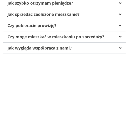
Jak szybko otrzymam pieniądze?
Jak sprzedać zadłużone mieszkanie?
Czy pobieracie prowizję?
Czy mogę mieszkać w mieszkaniu po sprzedaży?
Jak wygląda współpraca z nami?
Pomagamy w sytuacjach gdy zaistnieje
potrzeba szybkiego spieniężenia
mieszkań, domów, działek lub tylko
posiadanych części tych nieruchomości
czyli udziałów.
Odkupujemy również nieruchomości