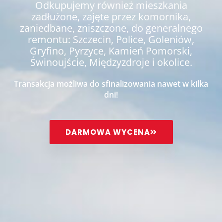
Odkupujemy również mieszkania
zadłużone, zajęte przez komornika,
zaniedbane, zniszczone, do generalnego
remontu: Szczecin, Police, Goleniów,
Gryfino, Pyrzyce, Kamień Pomorski,
Świnoujście, Międzyzdroje i okolice.
Transakcja możliwa do sfinalizowania nawet w kilka
dni!
DARMOWA WYCENA