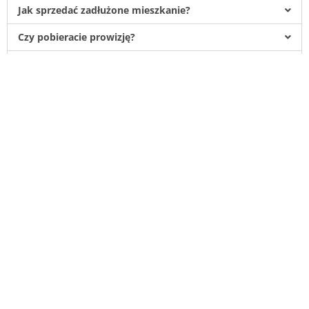
Jak sprzedać zadłużone mieszkanie?
Czy pobieracie prowizję?
Czy mogę mieszkać w mieszkaniu po sprzedaży?
Jak wygląda współpraca z nami?
Pomagamy w sytuacjach gdy zaistnieje
potrzeba szybkiego spieniężenia
mieszkań, domów, działek lub tylko
posiadanych części tych nieruchomości
czyli udziałów.
Odkupujemy również nieruchomości
zadłużone, zniszczone, wymagające
remontu, w niekorzystnych