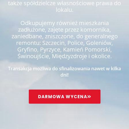
także spółdzielcze własnościowe prawa do
lokalu.
Odkupujemy również mieszkania
zadłużone, zajęte przez komornika,
zaniedbane, zniszczone, do generalnego
remontu: Szczecin, Police, Goleniów,
Gryfino, Pyrzyce, Kamień Pomorski,
Świnoujście, Międzyzdroje i okolice.
Transakcja możliwa do sfinalizowania nawet w kilka
dni!
DARMOWA WYCENA