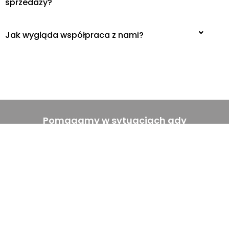
sprzedaży?
Jak wygląda współpraca z nami?
Pomagamy w sytuacjach gdy
zaistnieje potrzeba szybkiego
spieniężenia mieszkań, domów
czy działek.
Odkupujemy również nieruchomości
zadłużone, zniszczone, wymagające
remontu, w niekorzystnych
lokalizacjach.