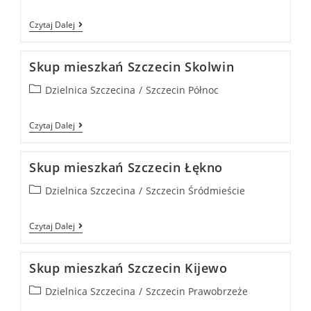
Czytaj Dalej
Skup mieszkań Szczecin Skolwin
Dzielnica Szczecina
/
Szczecin Północ
Czytaj Dalej
Skup mieszkań Szczecin Łękno
Dzielnica Szczecina
/
Szczecin Śródmieście
Czytaj Dalej
Skup mieszkań Szczecin Kijewo
Dzielnica Szczecina
/
Szczecin Prawobrzeże