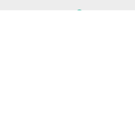
skup@mieszkan.info